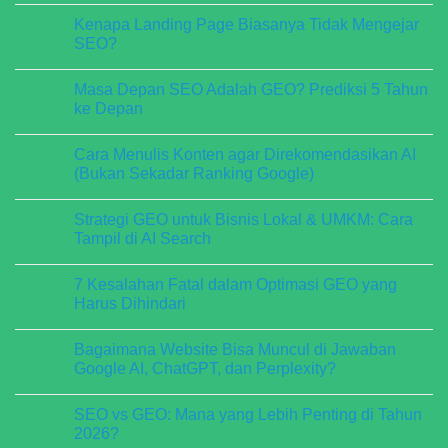
Stabil
Dikelola
Comments
Kenapa Landing Page Biasanya Tidak Mengejar
&
SEO
on
Berkelanjutan
Secara
Jasa
SEO?
Rutin,
Pengelolaan
Bukan
SEO
No
Sekadar
Profesional:
Comments
Masa Depan SEO Adalah GEO? Prediksi 5 Tahun
Dibuat
Solusi
on
Website
Kenapa
ke Depan
Sepi
Landing
Jadi
Page
No
Mesin
Biasanya
Comments
Cara Menulis Konten agar Direkomendasikan AI
Leads
Tidak
on
Mengejar
Masa
(Bukan Sekadar Ranking Google)
SEO?
Depan
SEO
No
Adalah
Comments
Strategi GEO untuk Bisnis Lokal & UMKM: Cara
GEO?
on
Prediksi
Cara
Tampil di AI Search
5
Menulis
Tahun
Konten
No
ke
agar
Comments
7 Kesalahan Fatal dalam Optimasi GEO yang
Depan
Direkomendasikan
on
AI
Strategi
Harus Dihindari
(Bukan
GEO
Sekadar
untuk
No
Ranking
Bisnis
Comments
Bagaimana Website Bisa Muncul di Jawaban
Google)
Lokal
on
&
7
Google AI, ChatGPT, dan Perplexity?
UMKM:
Kesalahan
Cara
Fatal
No
Tampil
dalam
Comments
SEO vs GEO: Mana yang Lebih Penting di Tahun
di
Optimasi
on
AI
GEO
Bagaimana
2026?
Search
yang
Website