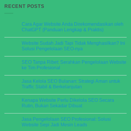
RECENT POSTS
Cara Agar Website Anda Direkomendasikan oleh
ChatGPT (Panduan Lengkap & Praktis)
No
Comments
Website Sudah Jadi Tapi Tidak Menghasilkan? Ini
on
Cara
Solusi Pengelolaan SEO-nya
Agar
Website
No
Anda
Comments
SEO Tanpa Ribet: Serahkan Pengelolaan Website
Direkomendasikan
on
oleh
Website
ke Tim Profesional
ChatGPT
Sudah
(Panduan
Jadi
No
Lengkap
Tapi
Comments
Jasa Kelola SEO Bulanan: Strategi Aman untuk
&
Tidak
on
Praktis)
Menghasilkan?
SEO
Traffic Stabil & Berkelanjutan
Ini
Tanpa
Solusi
Ribet:
No
Pengelolaan
Serahkan
Comments
Kenapa Website Perlu Dikelola SEO Secara
SEO-
Pengelolaan
on
nya
Website
Jasa
Rutin, Bukan Sekadar Dibuat
ke
Kelola
Tim
SEO
No
Profesional
Bulanan:
Comments
Jasa Pengelolaan SEO Profesional: Solusi
Strategi
on
Aman
Kenapa
Website Sepi Jadi Mesin Leads
untuk
Website
Traffic
Perlu
No