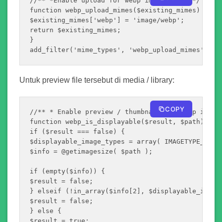
//** *Enable upload for webp image files.*/

function webp_upload_mimes($existing_mimes) {

$existing_mimes['webp'] = 'image/webp';

return $existing_mimes;

}

add_filter('mime_types', 'webp_upload_mimes');
Untuk preview file tersebut di media / library:
COPY
//** * Enable preview / thumbnail for webp image 
function webp_is_displayable($result, $path) {

if ($result === false) {

$displayable_image_types = array( IMAGETYPE_WEBP 
$info = @getimagesize( $path );

if (empty($info)) {

$result = false;

} elseif (!in_array($info[2], $displayable_image_
$result = false;

} else {

$result = true;
