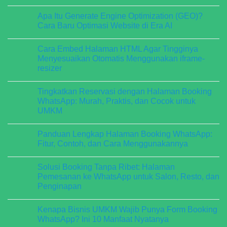
Harus
Bisa
No
Dihindari
Muncul
Comments
Apa Itu Generate Engine Optimization (GEO)?
di
on
Jawaban
SEO
Cara Baru Optimasi Website di Era AI
Google
vs
AI,
GEO:
No
ChatGPT,
Mana
Comments
Cara Embed Halaman HTML Agar Tingginya
dan
yang
on
Perplexity?
Lebih
Apa
Menyesuaikan Otomatis Menggunakan iframe-
Penting
Itu
resizer
di
Generate
Tahun
Engine
No
2026?
Optimization
Comments
(GEO)?
Tingkatkan Reservasi dengan Halaman Booking
on
Cara
Cara
WhatsApp: Murah, Praktis, dan Cocok untuk
Baru
Embed
Optimasi
UMKM
Halaman
Website
HTML
di
No
Agar
Era
Comments
Tingginya
Panduan Lengkap Halaman Booking WhatsApp:
on
AI
Menyesuaikan
Tingkatkan
Fitur, Contoh, dan Cara Menggunakannya
Otomatis
Reservasi
Menggunakan
dengan
No
iframe-
Halaman
Comments
resizer
Solusi Booking Tanpa Ribet: Halaman
Booking
on
WhatsApp:
Panduan
Pemesanan ke WhatsApp untuk Salon, Resto, dan
Murah,
Lengkap
Penginapan
Praktis,
Halaman
dan
Booking
No
Cocok
WhatsApp:
Comments
untuk
Fitur,
Kenapa Bisnis UMKM Wajib Punya Form Booking
on
UMKM
Contoh,
Solusi
WhatsApp? Ini 10 Manfaat Nyatanya
dan
Booking
Cara