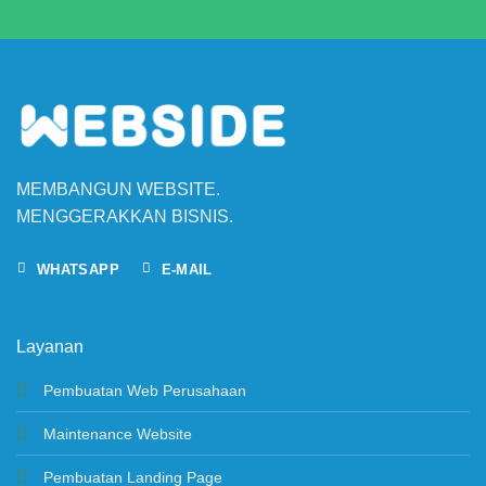
Memulai
Website
Company
Profile
dan
Manfaatnya
untuk
Brand
Anda
MEMBANGUN WEBSITE.
MENGGERAKKAN BISNIS.
WHATSAPP
E-MAIL
Layanan
Pembuatan Web Perusahaan
Maintenance Website
Pembuatan Landing Page