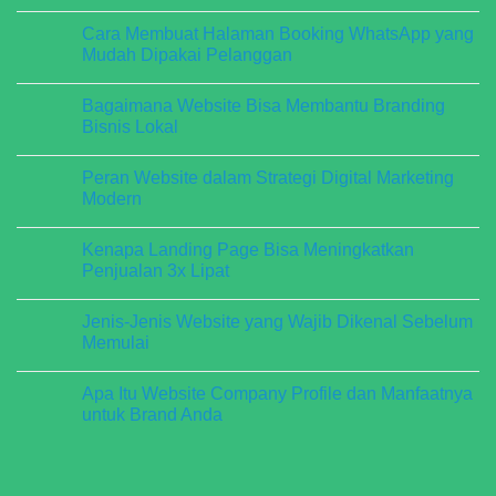
Tanpa
No
Menggunakannya
Ribet:
Comments
Cara Membuat Halaman Booking WhatsApp yang
Halaman
on
Pemesanan
Kenapa
Mudah Dipakai Pelanggan
ke
Bisnis
WhatsApp
UMKM
No
untuk
Wajib
Comments
Bagaimana Website Bisa Membantu Branding
Salon,
Punya
on
Resto,
Form
Cara
Bisnis Lokal
dan
Booking
Membuat
Penginapan
WhatsApp?
Halaman
No
Ini
Booking
Comments
Peran Website dalam Strategi Digital Marketing
10
WhatsApp
on
Manfaat
yang
Bagaimana
Modern
Nyatanya
Mudah
Website
Dipakai
Bisa
No
Pelanggan
Membantu
Comments
Kenapa Landing Page Bisa Meningkatkan
Branding
on
Bisnis
Peran
Penjualan 3x Lipat
Lokal
Website
dalam
No
Strategi
Comments
Jenis-Jenis Website yang Wajib Dikenal Sebelum
Digital
on
Marketing
Kenapa
Memulai
Modern
Landing
Page
No
Bisa
Comments
Apa Itu Website Company Profile dan Manfaatnya
Meningkatkan
on
Penjualan
Jenis-
untuk Brand Anda
3x
Jenis
Lipat
Website
No
yang
Comments
Wajib
on
Dikenal
Apa
Sebelum
Itu